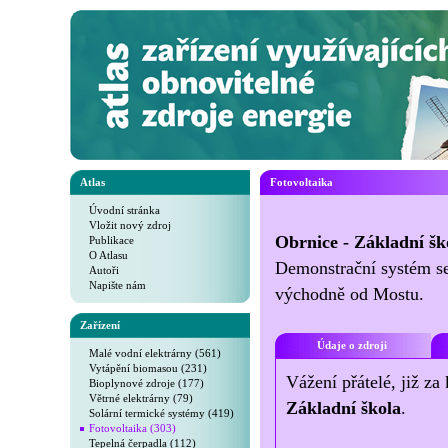
Atlas
Fotovoltaika
Úvodní stránka
Vložit nový zdroj
Obrnice - Základní šk
Publikace
O Atlasu
Demonstrační systém se
Autoři
Napište nám
východně od Mostu.
Zařízení
Údaje o zdroji
Malé vodní elektrárny (561)
Vytápění biomasou (231)
Vážení přátelé, již za
Bioplynové zdroje (177)
Větrné elektrárny (79)
Základní škola
.
Solární termické systémy (419)
Fotovoltaika (303)
Tepelná čerpadla (112)