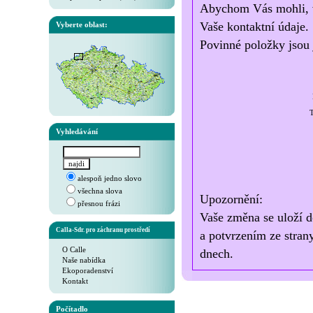
Abychom Vás mohli, v 
Vaše kontaktní údaje.
Vyberte oblast:
Povinné položky jsou 
T
Vyhledávání
alespoň jedno slovo
všechna slova
Upozornění:
přesnou frázi
Vaše změna se uloží d
Calla-Sdr. pro záchranu prostředí
a potvrzením ze stran
O Calle
dnech.
Naše nabídka
Ekoporadenství
Kontakt
Počítadlo