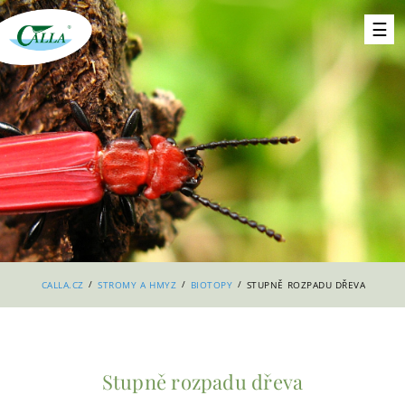
/
/
/
CALLA.CZ
STROMY A HMYZ
BIOTOPY
STUPNĚ ROZPADU DŘEVA
Stupně rozpadu dřeva