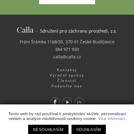
Calla
- Sdružení pro záchranu prostředí, z.s.
Fráni Šrámka 1168/35, 370 01 České Budějovice
384 971 930
calla@calla.cz
Kontakty
Výroční zprávy
Členství
Podpořte nás
Facebook
Youtube
EN
Webdesign
&
Webhosting
&
publikační systém Toolkit
-
Tento web by rád používal k poskytování služeb, personalizaci
reklam a analýze návštěvnosti soubory cookie.
Více informací
Studio
NESOUHLASÍM
SOUHLASÍM