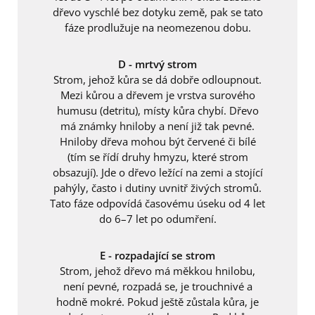
dřevo vyschlé bez dotyku země, pak se tato
fáze prodlužuje na neomezenou dobu.
D - mrtvý strom
Strom, jehož kůra se dá dobře odloupnout.
Mezi kůrou a dřevem je vrstva surového
humusu (detritu), místy kůra chybí. Dřevo
má známky hniloby a není již tak pevné.
Hniloby dřeva mohou být červené či bílé
(tím se řídí druhy hmyzu, které strom
obsazují). Jde o dřevo ležící na zemi a stojící
pahýly, často i dutiny uvnitř živých stromů.
Tato fáze odpovídá časovému úseku od 4 let
do 6–7 let po odumření.
E - rozpadající se strom
Strom, jehož dřevo má měkkou hnilobu,
není pevné, rozpadá se, je trouchnivé a
hodně mokré. Pokud ještě zůstala kůra, je