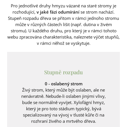
Pro jednotlivé druhy hmyzu vázané na staré stromy je
rozhodující,
v jaké fázi odumírání
se strom nachází.
Stupeň rozpadu dřeva se přitom v rámci jednoho stromu
může v různých částech lišit (např. dutina v živém
stromu). U každého druhu, pro který je v rámci tohoto
webu zpracována charakteristika, naleznete výčet stupňů,
v rámci něhož se vyskytuje.
Stupně rozpadu
0 - oslabený strom
Živý strom, který může být oslaben, ale ne
nenávratně. Nebude-li oslaben jinými vlivy,
bude se normálně vyvíjet. Xylofágní hmyz,
který je pro toto stádium typický, bývá
specializovaný na vývoj v tlusté kůře či na
rozhraní živého a mrtvého dřeva.