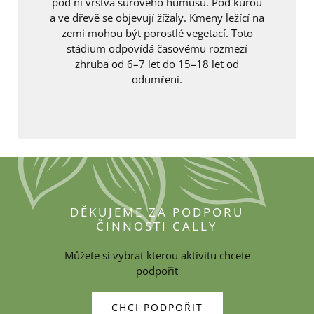
pod ní vrstva surového humusu. Pod kůrou
a ve dřevě se objevují žížaly. Kmeny ležící na
zemi mohou být porostlé vegetací. Toto
stádium odpovídá časovému rozmezí
zhruba od 6–7 let do 15–18 let od
odumření.
DĚKUJEME ZA PODPORU
ČINNOSTI CALLY
Můžete si vybrat kterou aktivitu chcete
podpořit
CHCI PODPOŘIT