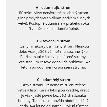
A - odumírající strom
Různými vlivy nenávratně oslabený strom
(silně prosychající s velkým podílem suchých
větví). Postupně odumírá a v průběhu roku
či za několik let odumře úplně.
B - zavadající strom
Různými faktory usmrcený strom. Nějakou
dobu však ještě trvá, než mu zaschne lýko.
Patří sem také čerstvě pokácené stromy.
Toto stádium časově odpovídá přibližně 1–2
letům po odumření či poražení stromu.
C - odumřelý strom
Dřevo stromu již nemá mízu ani zelené
větve a listy. Kůra a lýko jsou vyschlé, dřevo
je však ještě pevné bez větších náznaků
hniloby. Tato fáze odpovídá období od 1–2
let do 3–4 let po odumření. Pokud zůstane