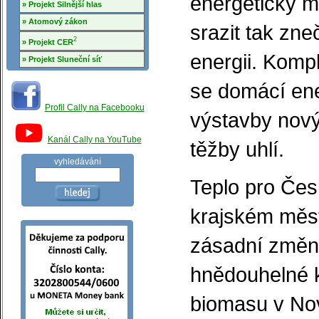
energetický 
» Projekt Silnější hlas
» Atomový zákon
srazit tak zne
2
» Projekt CER
energii. Kompl
» Projekt Sluneční síť
se domácí ene
Profil Cally na Facebooku
výstavby nový
Kanál Cally na YouTube
těžby uhlí.
vyhledávání
Teplo pro Čes
krajském měst
zásadní změny
hnědouhelné k
biomasu v Nov