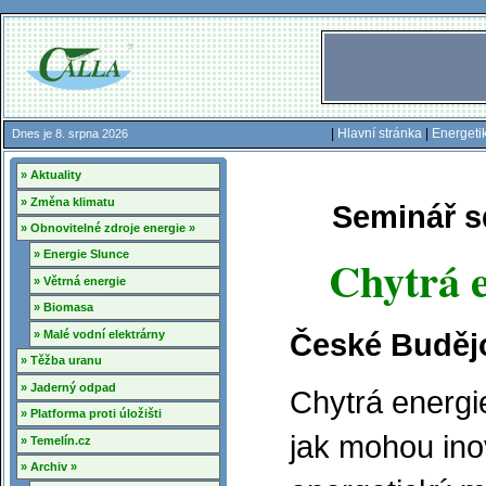
|
Hlavní stránka
|
Energeti
Dnes je 8. srpna 2026
» Aktuality
» Změna klimatu
Seminář s
» Obnovitelné zdroje energie »
» Energie Slunce
Chytrá e
» Větrná energie
» Biomasa
» Malé vodní elektrárny
České Budějo
» Těžba uranu
» Jaderný odpad
Chytrá energi
» Platforma proti úložišti
jak mohou ino
» Temelín.cz
» Archiv »