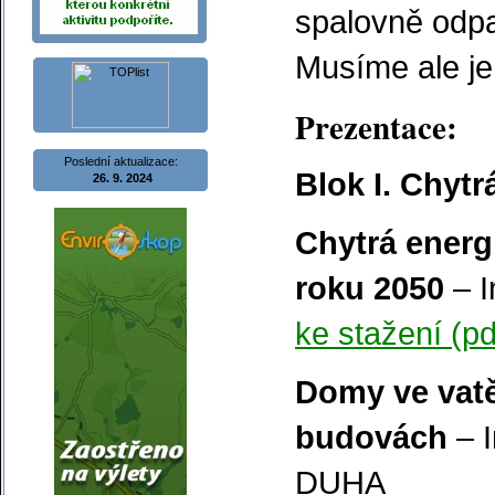
spalovně odpa
Musíme ale je
Prezentace:
Poslední aktualizace:
Blok I. Chytr
26. 9. 2024
Chytrá energ
roku 2050
– I
ke stažení (pd
Domy ve vatě
budovách
– I
DUHA