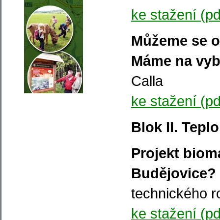
ke stažení (pd
Můžeme se ob
Máme na vy
Calla
ke stažení (pd
Blok II. Tep
Projekt biom
Budějovice?
technického r
ke stažení (pd