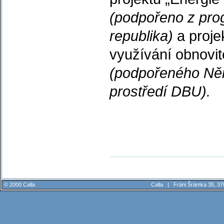
(podpořeno z pro
republika)
a proje
využívání obnovit
(podpořeného
Ně
prostředí DBU).
© 2000 Calla
Calla |
Fráni Šrámka 35, 37