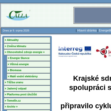
|
Hlavní stránka
|
Energeti
Dnes je 9. srpna 2026
» Aktuality
» Změna klimatu
» Obnovitelné zdroje energie »
» Energie Slunce
» Větrná energie
» Biomasa
Krajské sd
» Malé vodní elektrárny
» Těžba uranu
spolupráci 
» Jaderný odpad
» Platforma proti úložišti
» Temelín.cz
připravilo cyk
» Archiv »