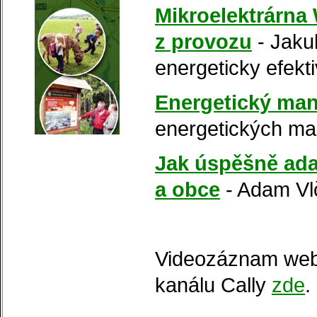
Mikroelektrárna
z provozu
- Jaku
energeticky efek
Energetický ma
energetických ma
Jak úspěšně ada
a obce
- Adam Vl
Videozáznam webi
kanálu Cally
zde
.