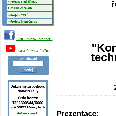
» Projekt Silnější hlas
ř
» Atomový zákon
2
» Projekt CER
» Projekt Sluneční síť
Profil Cally na Facebooku
"Kom
Kanál Cally na YouTube
tech
vyhledávání
Prezentace
: