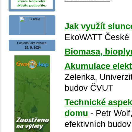
Jak využít slunce 
EkoWATT České 
Poslední aktualizace:
26. 9. 2024
Biomasa, bioply
Akumulace elektř
Zelenka, Univerzi
budov ČVUT
Technické aspek
domu
- Petr Wolf
efektivních budo