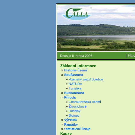
|
Hlav
Dnes je 8. srpna 2026
Základní informace
»
Historie území
»
Současnost
»
Vojenský újezd Boletice
»
NATURA
»
Turistika
»
Budoucnost
»
Příroda
»
Charakteristika území
»
Živočichové
»
Rostliny
»
Biotopy
»
Výzkum
»
Památky
»
Statistické údaje
Kauzy