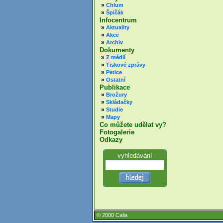
»
Chlum
»
Špičák
Infocentrum
»
Aktuality
»
Akce
»
Archiv
Dokumenty
»
Z médií
»
Tiskové zprávy
»
Petice
»
Ostatní
Publikace
»
Brožury
»
Skládačky
»
Studie
»
Mapy
Co můžete udělat vy?
Fotogalerie
Odkazy
vyhledávání
© 2000 Calla