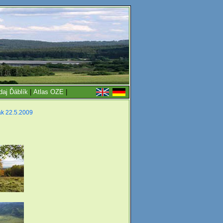
daj Ďáblík
|
Atlas OZE
|
ák 22.5.2009