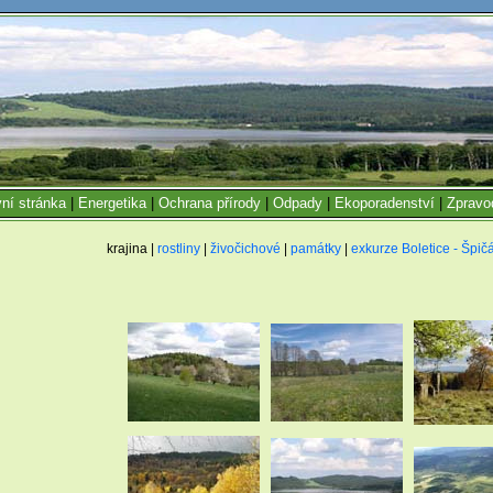
ní stránka
|
Energetika
|
Ochrana přírody
|
Odpady
|
Ekoporadenství
|
Zpravo
krajina |
rostliny
|
živočichové
|
památky
|
exkurze Boletice - Špič