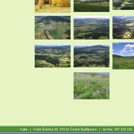
Calla |
Fráni Šrámka 35, 370 01 České Budějovice
| tel./fax: 387 310 16