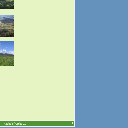
6 |
calla(at)calla.cz
P