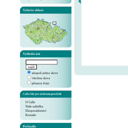
Vyberte oblast:
Vyhledávání
alespoň jedno slovo
všechna slova
přesnou frázi
Calla-Sdr. pro záchranu prostředí
O Calle
Naše nabídka
Ekoporadenství
Kontakt
Počítadlo