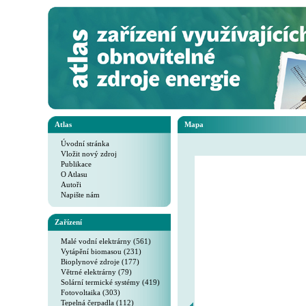
Atlas
Mapa
Úvodní stránka
Vložit nový zdroj
Publikace
O Atlasu
Autoři
Napište nám
Zařízení
Malé vodní elektrárny (561)
Vytápění biomasou (231)
Bioplynové zdroje (177)
Větrné elektrárny (79)
Solární termické systémy (419)
Fotovoltaika (303)
Tepelná čerpadla (112)