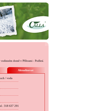
 v rodinném domě v Příbrami - Podlesí.
Aktualizovat
uch / voda
tel.: 318 637 291