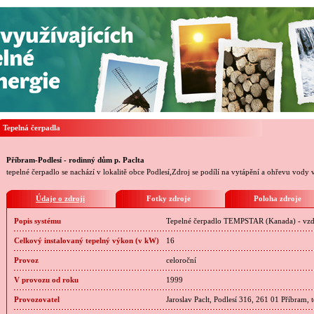
Tepelná čerpadla
Příbram-Podlesí - rodinný dům p. Paclta
tepelné čerpadlo se nachází v lokalitě obce Podlesí,Zdroj se podílí na vytápění a ohřevu vody
Údaje o zdroji
Fotky zdroje
Poloha zdroje
Popis systému
Tepelné čerpadlo TEMPSTAR (Kanada) - vzd
Celkový instalovaný tepelný výkon (v kW)
16
Provoz
celoroční
V provozu od roku
1999
Provozovatel
Jaroslav Paclt, Podlesí 316, 261 01 Příbram, 