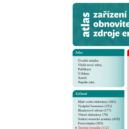
Atlas
Úvodní stránka
Vložit nový zdroj
Publikace
O Atlasu
Autoři
Napište nám
Zařízení
Malé vodní elektrárny (561)
Vytápění biomasou (231)
Bioplynové zdroje (177)
Větrné elektrárny (79)
Solární termické systémy (419)
Fotovoltaika (303)
Tepelná čerpadla (112)