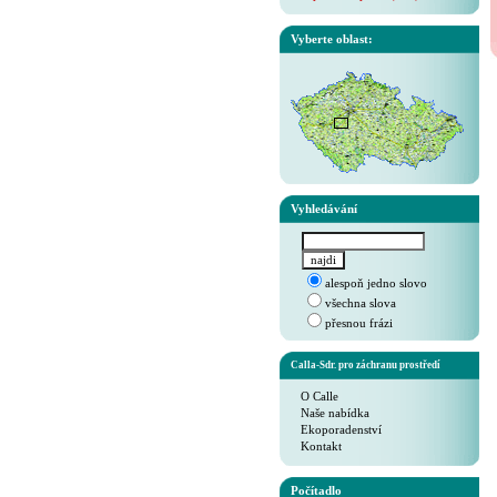
Vyberte oblast:
Vyhledávání
alespoň jedno slovo
všechna slova
přesnou frázi
Calla-Sdr. pro záchranu prostředí
O Calle
Naše nabídka
Ekoporadenství
Kontakt
Počítadlo