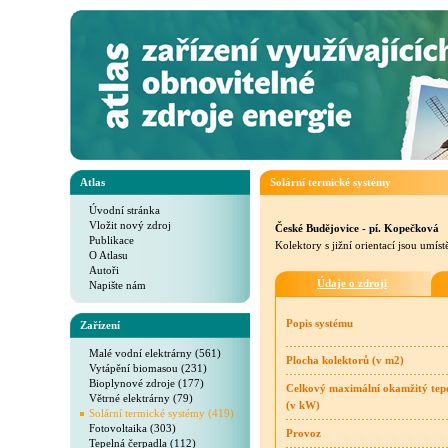
Atlas
Solární termické systémy
Úvodní stránka
Vložit nový zdroj
České Budějovice - pí. Kopečková
Publikace
Kolektory s jižní orientací jsou um
O Atlasu
Autoři
Údaje o zdroji
Napište nám
Popis systému
Zařízení
Malé vodní elektrárny (561)
Plocha kolektorů (v m2)
Vytápění biomasou (231)
Bioplynové zdroje (177)
Celkový maximální okamžitý tep
Větrné elektrárny (79)
(v kW)
Solární termické systémy (419)
Fotovoltaika (303)
Provoz
Tepelná čerpadla (112)