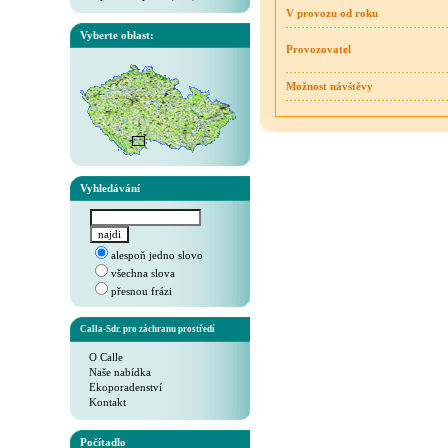
V provozu od roku
Vyberte oblast:
Provozovatel
Možnost návštěvy
Vyhledávání
alespoň jedno slovo
všechna slova
přesnou frázi
Calla-Sdr. pro záchranu prostředí
O Calle
Naše nabídka
Ekoporadenství
Kontakt
Počítadlo