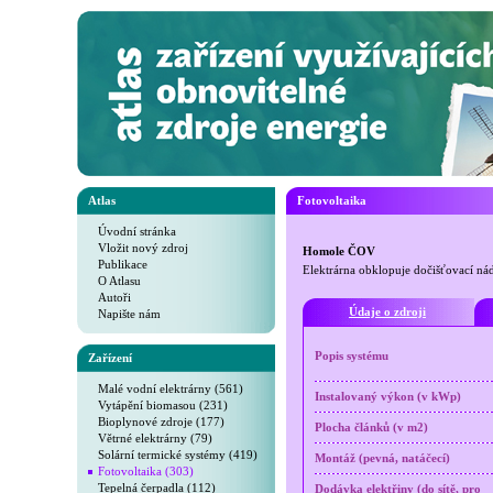
Atlas
Fotovoltaika
Úvodní stránka
Vložit nový zdroj
Homole ČOV
Publikace
Elektrárna obklopuje dočišťovací ná
O Atlasu
Autoři
Údaje o zdroji
Napište nám
Popis systému
Zařízení
Malé vodní elektrárny (561)
Instalovaný výkon (v kWp)
Vytápění biomasou (231)
Bioplynové zdroje (177)
Plocha článků (v m2)
Větrné elektrárny (79)
Solární termické systémy (419)
Montáž (pevná, natáčecí)
Fotovoltaika (303)
Tepelná čerpadla (112)
Dodávka elektřiny (do sítě, pro