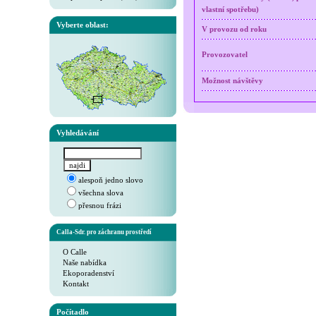
vlastní spotřebu)
Vyberte oblast:
V provozu od roku
Provozovatel
Možnost návštěvy
Vyhledávání
alespoň jedno slovo
všechna slova
přesnou frázi
Calla-Sdr. pro záchranu prostředí
O Calle
Naše nabídka
Ekoporadenství
Kontakt
Počítadlo