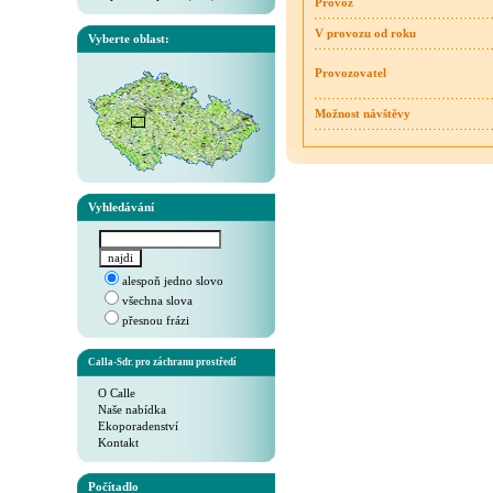
Provoz
V provozu od roku
Vyberte oblast:
Provozovatel
Možnost návštěvy
Vyhledávání
alespoň jedno slovo
všechna slova
přesnou frázi
Calla-Sdr. pro záchranu prostředí
O Calle
Naše nabídka
Ekoporadenství
Kontakt
Počítadlo