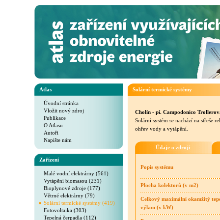
Atlas
Solární termické systémy
Úvodní stránka
Vložit nový zdroj
Cholín - pí. Campodonico Trollerov
Publikace
Solární systém se nachází na střeše re
O Atlasu
ohřev vody a vytápění.
Autoři
Napište nám
Údaje o zdroji
Zařízení
Popis systému
Malé vodní elektrárny (561)
Vytápění biomasou (231)
Plocha kolektorů (v m2)
Bioplynové zdroje (177)
Větrné elektrárny (79)
Celkový maximální okamžitý tep
Solární termické systémy (419)
výkon (v kW)
Fotovoltaika (303)
Tepelná čerpadla (112)