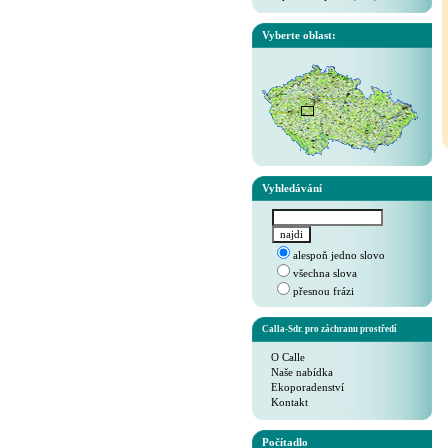
Vyberte oblast:
Vyhledávání
alespoň jedno slovo
všechna slova
přesnou frázi
Calla-Sdr. pro záchranu prostředí
O Calle
Naše nabídka
Ekoporadenství
Kontakt
Počítadlo