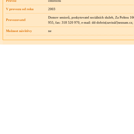
Provoz
celoroční
V provozu od roku
2003
Domov seniorů, poskytovatel sociálních služeb, Za Poštou 166
Provozovatel
955, fax: 318 520 970, e-mail: dd-dobris(zavináč)seznam.cz;
Možnost návštěvy
ne