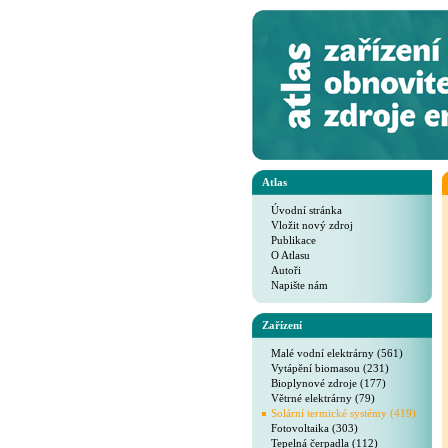
Atlas
Úvodní stránka
Vložit nový zdroj
Publikace
O Atlasu
Autoři
Napište nám
Zařízení
Malé vodní elektrárny (561)
Vytápění biomasou (231)
Bioplynové zdroje (177)
Větrné elektrárny (79)
Solární termické systémy (419)
Fotovoltaika (303)
Tepelná čerpadla (112)