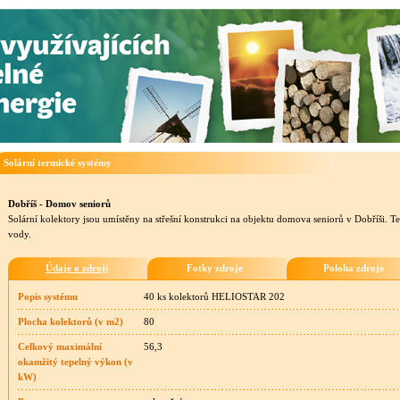
Solární termické systémy
Dobříš - Domov seniorů
Solární kolektory jsou umístěny na střešní konstrukci na objektu domova seniorů v Dobříši. T
vody.
Údaje o zdroji
Fotky zdroje
Poloha zdroje
Popis systému
40 ks kolektorů HELIOSTAR 202
Plocha kolektorů (v m2)
80
Celkový maximální
56,3
okamžitý tepelný výkon (v
kW)