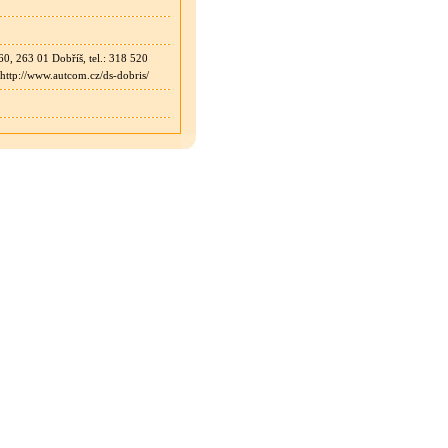
0, 263 01 Dobříš, tel.: 318 520
 http://www.autcom.cz/ds-dobris/