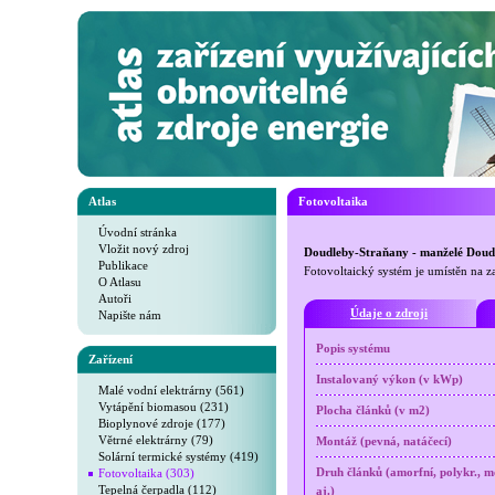
Atlas
Fotovoltaika
Úvodní stránka
Vložit nový zdroj
Doudleby-Straňany - manželé Doud
Publikace
Fotovoltaický systém je umístěn na z
O Atlasu
Autoři
Údaje o zdroji
Napište nám
Popis systému
Zařízení
Instalovaný výkon (v kWp)
Malé vodní elektrárny (561)
Vytápění biomasou (231)
Plocha článků (v m2)
Bioplynové zdroje (177)
Větrné elektrárny (79)
Montáž (pevná, natáčecí)
Solární termické systémy (419)
Fotovoltaika (303)
Druh článků (amorfní, polykr., m
Tepelná čerpadla (112)
aj.)