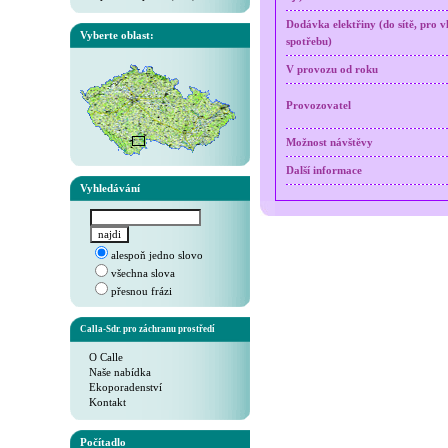
Dodávka elektřiny (do sítě, pro v
Vyberte oblast:
spotřebu)
V provozu od roku
Provozovatel
Možnost návštěvy
Další informace
Vyhledávání
alespoň jedno slovo
všechna slova
přesnou frázi
Calla-Sdr. pro záchranu prostředí
O Calle
Naše nabídka
Ekoporadenství
Kontakt
Počítadlo