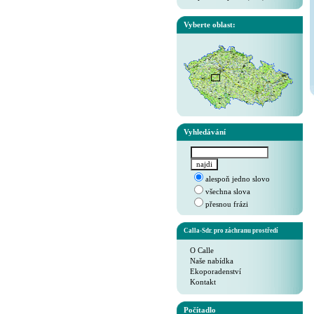
Vyberte oblast:
Vyhledávání
alespoň jedno slovo
všechna slova
přesnou frázi
Calla-Sdr. pro záchranu prostředí
O Calle
Naše nabídka
Ekoporadenství
Kontakt
Počítadlo