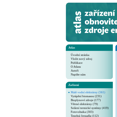
Atlas
Úvodní stránka
Vložit nový zdroj
Publikace
O Atlasu
Autoři
Napište nám
Zařízení
Malé vodní elektrárny (561)
Vytápění biomasou (231)
Bioplynové zdroje (177)
Větrné elektrárny (79)
Solární termické systémy (419)
Fotovoltaika (303)
Tepelná čerpadla (112)