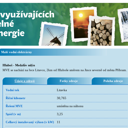
Malé vodní elektrárny
Hluboš - Medalův mlýn
MVE se nachází na řece Litavce, 2km od Hluboše směrem na Jince severně od města Příbram.
Údaje o zdroji
Fotky zdroje
Poloha zdroje
Vodní tok
Litavka
Říční kilometr
30,765
Řešení MVE
umístěna na náhonu
Spád (v m)
3,25
Celkový instalovaný výkon (v kW)
11