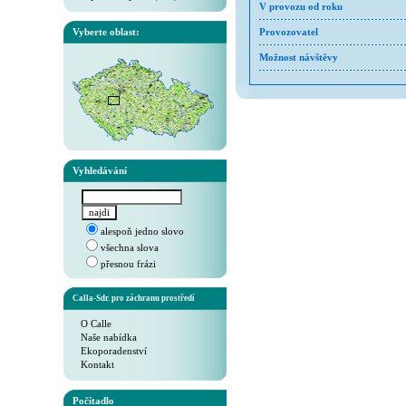
V provozu od roku
Vyberte oblast:
Provozovatel
Možnost návštěvy
Vyhledávání
alespoň jedno slovo
všechna slova
přesnou frázi
Calla-Sdr. pro záchranu prostředí
O Calle
Naše nabídka
Ekoporadenství
Kontakt
Počítadlo