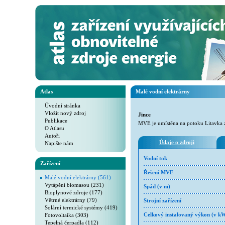
Atlas
Malé vodní elektrárny
Úvodní stránka
Vložit nový zdroj
Jince
Publikace
MVE je umístěna na potoku Litavka 
O Atlasu
Autoři
Údaje o zdroji
Napište nám
Vodní tok
Zařízení
Řešení MVE
Malé vodní elektrárny (561)
Vytápění biomasou (231)
Spád (v m)
Bioplynové zdroje (177)
Větrné elektrárny (79)
Strojní zařízení
Solární termické systémy (419)
Fotovoltaika (303)
Celkový instalovaný výkon (v k
Tepelná čerpadla (112)