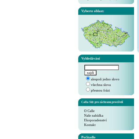
Vyberte oblast:
Vyhledávání
alespoň jedno slovo
všechna slova
přesnou frázi
Calla-Sdr. pro záchranu prostředí
O Calle
Naše nabídka
Ekoporadenství
Kontakt
Počítadlo