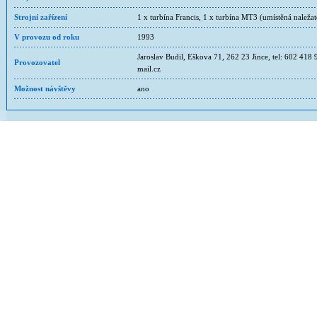
Strojní zařízení
1 x turbína Francis, 1 x turbína MT3 (umístěná naležat
V provozu od roku
1993
Jaroslav Budil, Eškova 71, 262 23 Jince, tel: 602 418 
Provozovatel
mail.cz
Možnost návštěvy
ano