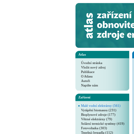
Atlas
Úvodní stránka
Vložit nový zdroj
Publikace
O Atlasu
Autoři
Napište nám
Zařízení
Malé vodní elektrárny (561)
Vytápění biomasou (231)
Bioplynové zdroje (177)
Větrné elektrárny (79)
Solární termické systémy (419)
Fotovoltaika (303)
Tepelná čerpadla (112)