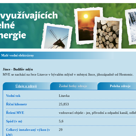
Malé vodní elektrárny
Jince - Budilův mlýn
MVE se nachází na řece Litavce v bývalém mlýně v městysi Jince, jihozápadně od Hostomic.
Údaje o zdroji
Žádné fotky zdroje
Poloha zdroje
Vodní tok
Litavka
Říční kilometr
25,853
Řešení MVE
vzdouvací objekt - jez, přívodní a odpadní kanál, odl
Spád (v m)
5,6
Celkový instalovaný výkon (v
29
kW)