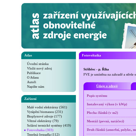
Atlas
Fotovoltaika
Úvodní stránka
Vložit nový zdroj
Stříbřec - p. Říha
Publikace
FVE je umístěna na zahradě a střeše 
O Atlasu
Autoři
Údaje o zdroji
Napište nám
Popis systému
Zařízení
Instalovaný výkon (v kWp)
Malé vodní elektrárny (561)
Vytápění biomasou (231)
Plocha článků (v m2)
Bioplynové zdroje (177)
Větrné elektrárny (79)
Montáž (pevná, natáčecí)
Solární termické systémy (419)
Fotovoltaika (303)
Druh článků (amorfní, polykr., mo
Tepelná čerpadla (112)