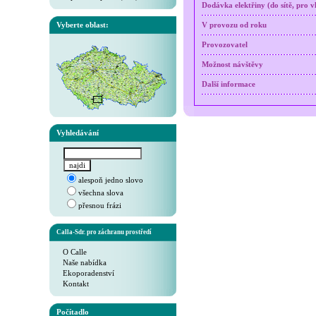
Dodávka elektřiny (do sítě, pro v
Vyberte oblast:
V provozu od roku
Provozovatel
Možnost návštěvy
Další informace
Vyhledávání
alespoň jedno slovo
všechna slova
přesnou frázi
Calla-Sdr. pro záchranu prostředí
O Calle
Naše nabídka
Ekoporadenství
Kontakt
Počítadlo