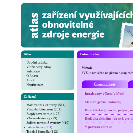
Atlas
Fotovoltaika
Úvodní stránka
Vložit nový zdroj
Mimoň
Publikace
FVE je umístěna na jižním okraji mě
O Atlasu
Autoři
Údaje o zdroji
Napište nám
Instalovaný výkon (v kWp)
Zařízení
Montáž (pevná, natáčecí)
Malé vodní elektrárny (561)
Vytápění biomasou (231)
Druh článků (amorfní, polykr., mo
Bioplynové zdroje (177)
Větrné elektrárny (79)
Dodávka elektřiny (do sítě, pro v
Solární termické systémy (419)
Fotovoltaika (303)
V provozu od roku
Tepelná čerpadla (112)