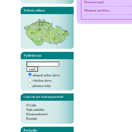
Provozovatel
Vyberte oblast:
Možnost návštěvy
Vyhledávání
alespoň jedno slovo
všechna slova
přesnou frázi
Calla-Sdr. pro záchranu prostředí
O Calle
Naše nabídka
Ekoporadenství
Kontakt
Počítadlo