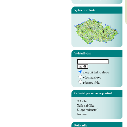
Vyberte oblast:
Vyhledávání
alespoň jedno slovo
všechna slova
přesnou frázi
Calla-Sdr. pro záchranu prostředí
O Calle
Naše nabídka
Ekoporadenství
Kontakt
Počítadlo