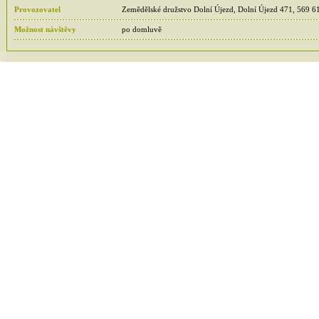
Provozovatel
Zemědělské družstvo Dolní Újezd, Dolní Újezd 471, 569 6
Možnost návštěvy
po domluvě