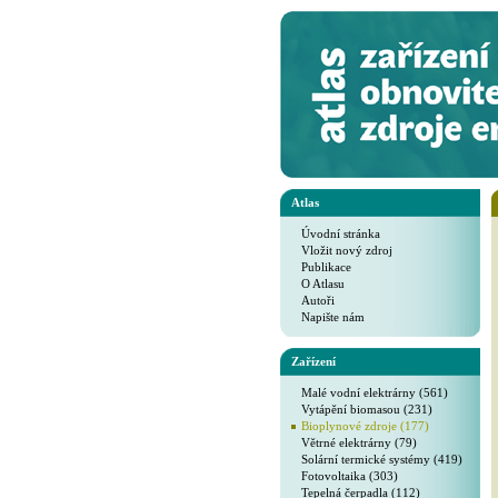
Atlas
Úvodní stránka
Vložit nový zdroj
Publikace
O Atlasu
Autoři
Napište nám
Zařízení
Malé vodní elektrárny (561)
Vytápění biomasou (231)
Bioplynové zdroje (177)
Větrné elektrárny (79)
Solární termické systémy (419)
Fotovoltaika (303)
Tepelná čerpadla (112)