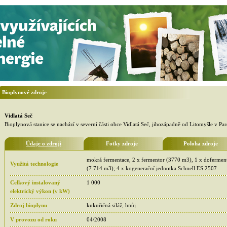
Bioplynové zdroje
Vidlatá Seč
Bioplynová stanice se nachází v severní části obce Vidlatá Seč, jihozápadně od Litomyšle v Pa
Údaje o zdroji
Fotky zdroje
Poloha zdroje
mokrá fermentace, 2 x fermentor (3770 m3), 1 x dofermen
Využitá technologie
(7 714 m3); 4 x kogenerační jednotka Schnell ES 2507
Celkový instalovaný
1 000
elektrický výkon (v kW)
Zdroj bioplynu
kukuřičná siláž, hnůj
V provozu od roku
04/2008