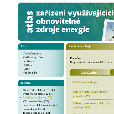
Atlas
Bioplynové zdroje
Úvodní stránka
Vložit nový zdroj
Prosečné
Publikace
Bioplynová stanice se nachází v obc
O Atlasu
Autoři
Údaje o zdroji
Napište nám
Využitá technologie
Zařízení
Malé vodní elektrárny (561)
Celkový instalovaný tepelný
Vytápění biomasou (231)
výkon (v kW)
Bioplynové zdroje (177)
Větrné elektrárny (79)
Celkový instalovaný elektrický
Solární termické systémy (419)
výkon (v kW)
Fotovoltaika (303)
Tepelná čerpadla (112)