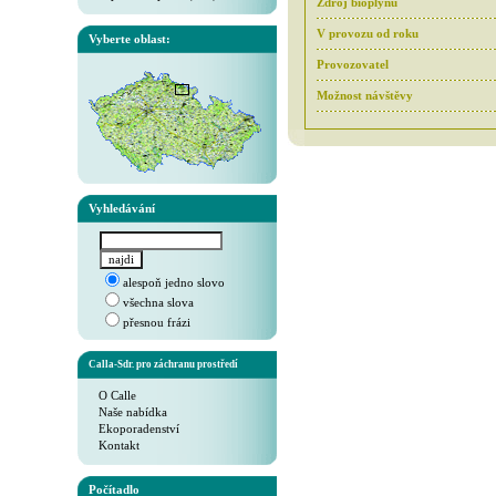
Zdroj bioplynu
V provozu od roku
Vyberte oblast:
Provozovatel
Možnost návštěvy
Vyhledávání
alespoň jedno slovo
všechna slova
přesnou frázi
Calla-Sdr. pro záchranu prostředí
O Calle
Naše nabídka
Ekoporadenství
Kontakt
Počítadlo