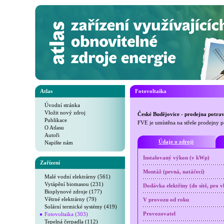
Atlas
Fotovoltaika
Úvodní stránka
Vložit nový zdroj
České Budějovice - prodejna potra
Publikace
FVE je umístěna na střeše prodejny 
O Atlasu
Autoři
Údaje o zdroji
Napište nám
Instalovaný výkon (v kWp)
Zařízení
Montáž (pevná, natáčecí)
Malé vodní elektrárny (561)
Vytápění biomasou (231)
Dodávka elektřiny (do sítě, pro v
Bioplynové zdroje (177)
Větrné elektrárny (79)
V provozu od roku
Solární termické systémy (419)
Fotovoltaika (303)
Provozovatel
Tepelná čerpadla (112)