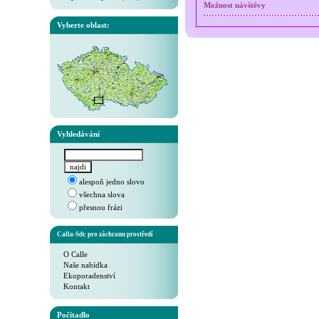
Možnost návštěvy
Vyberte oblast:
Vyhledávání
alespoň jedno slovo
všechna slova
přesnou frázi
Calla-Sdr. pro záchranu prostředí
O Calle
Naše nabídka
Ekoporadenství
Kontakt
Počítadlo