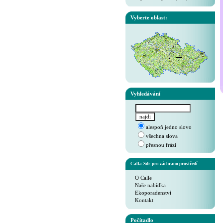
Vyberte oblast:
Vyhledávání
alespoň jedno slovo
všechna slova
přesnou frázi
Calla-Sdr. pro záchranu prostředí
O Calle
Naše nabídka
Ekoporadenství
Kontakt
Počítadlo