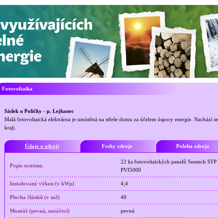
Fotovoltaika
Sádek u Poličky - p. Lejhanec
Malá fotovoltaická elektrárna je umístěná na střeše domu za účelem úspory energie. Nachází 
kraji.
Údaje o zdroji
Fotky zdroje
Poloha zdroje
22 ks fotovoltaických panelů Suntech STP 
Popis systému
PVI5000
Instalovaný výkon (v kWp)
4,4
Plocha článků (v m2)
40
Montáž (pevná, natáčecí)
pevná