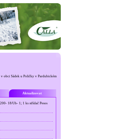
se v obci Sádek u Poličky v Pardubickém
Aktualizovat
200- 18/Ub- 1; 1 ks střídač Pesos