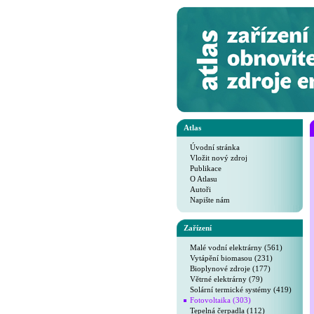
Atlas
Úvodní stránka
Vložit nový zdroj
Publikace
O Atlasu
Autoři
Napište nám
Zařízení
Malé vodní elektrárny (561)
Vytápění biomasou (231)
Bioplynové zdroje (177)
Větrné elektrárny (79)
Solární termické systémy (419)
Fotovoltaika (303)
Tepelná čerpadla (112)