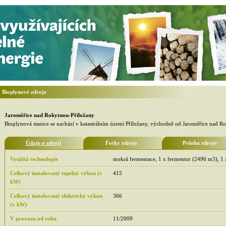
Bioplynové zdroje
Jaroměřice nad Rokytnou-Příložany
Bioplynová stanice se nachází v katastrálním území Příložany, východně od Jaroměřice nad Ro
Údaje o zdroji
Fotky zdroje
Poloha zdroje
Využitá technologie
mokrá fermentace, 1 x fermentor (2496 m3), 1 
Celkový instalovaný tepelný výkon (v
415
kW)
Celkový instalovaný elektrický výkon
366
(v kW)
V provozu od roku
11/2009