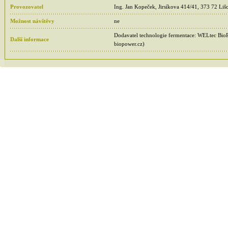
Provozovatel
Ing. Jan Kopeček, Jirsíkova 414/41, 373 72 Liš
Možnost návštěvy
ne
Dodavatel technologie fermentace: WELtec BioP
Další informace
biopower.cz)