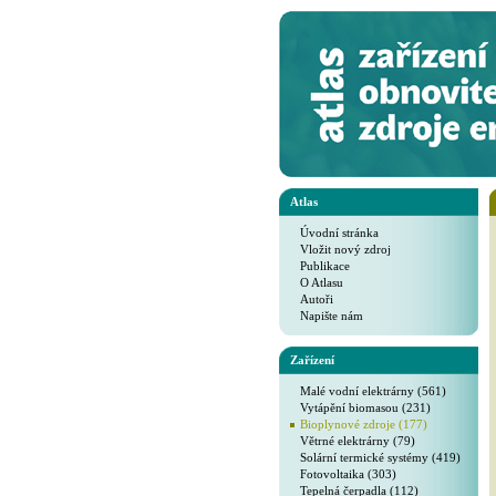
Atlas
Úvodní stránka
Vložit nový zdroj
Publikace
O Atlasu
Autoři
Napište nám
Zařízení
Malé vodní elektrárny (561)
Vytápění biomasou (231)
Bioplynové zdroje (177)
Větrné elektrárny (79)
Solární termické systémy (419)
Fotovoltaika (303)
Tepelná čerpadla (112)