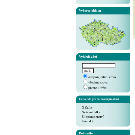
Vyberte oblast:
Vyhledávání
alespoň jedno slovo
všechna slova
přesnou frázi
Calla-Sdr. pro záchranu prostředí
O Calle
Naše nabídka
Ekoporadenství
Kontakt
Počítadlo