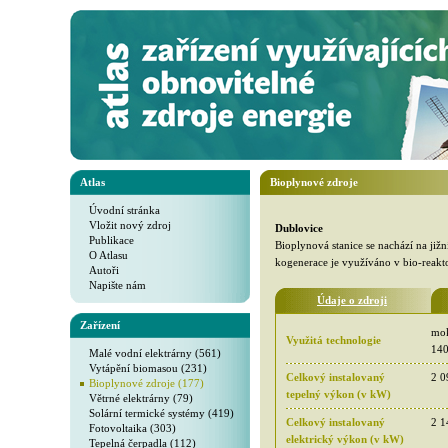
Atlas
Bioplynové zdroje
Úvodní stránka
Vložit nový zdroj
Dublovice
Publikace
Bioplynová stanice se nachází na již
O Atlasu
kogenerace je využíváno v bio-reakt
Autoři
Napište nám
Údaje o zdroji
Zařízení
mok
Využitá technologie
140
Malé vodní elektrárny (561)
Vytápění biomasou (231)
Celkový instalovaný
2 0
Bioplynové zdroje (177)
tepelný výkon (v kW)
Větrné elektrárny (79)
Solární termické systémy (419)
Celkový instalovaný
2 1
Fotovoltaika (303)
elektrický výkon (v kW)
Tepelná čerpadla (112)