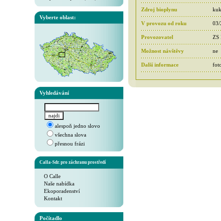
Zdroj bioplynu
kuk
Vyberte oblast:
V provozu od roku
03/
Provozovatel
ZS 
Možnost návštěvy
ne
Další informace
fot
Vyhledávání
alespoň jedno slovo
všechna slova
přesnou frázi
Calla-Sdr. pro záchranu prostředí
O Calle
Naše nabídka
Ekoporadenství
Kontakt
Počítadlo