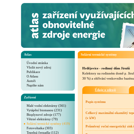
Atlas
Solární termické systémy
Úvodní stránka
Vložit nový zdroj
Hrdějovice - rodinný dům Jirušů
Publikace
Kolektory na rodinném domě p. Jiruš
O Atlasu
30 %) a ohřívání venkovního bazénu
Autoři
Napište nám
Údaje o zdroji
Zařízení
Popis systému
Malé vodní elektrárny (561)
Vytápění biomasou (231)
Celkový maximální okamžitý tep
Bioplynové zdroje (177)
(v kW)
Větrné elektrárny (79)
Solární termické systémy (419)
Průměrný roční energetický zisk
Fotovoltaika (303)
Tepelná čerpadla (112)