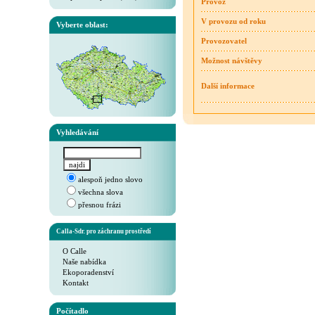
Provoz
V provozu od roku
Vyberte oblast:
Provozovatel
Možnost návštěvy
Další informace
Vyhledávání
alespoň jedno slovo
všechna slova
přesnou frázi
Calla-Sdr. pro záchranu prostředí
O Calle
Naše nabídka
Ekoporadenství
Kontakt
Počítadlo