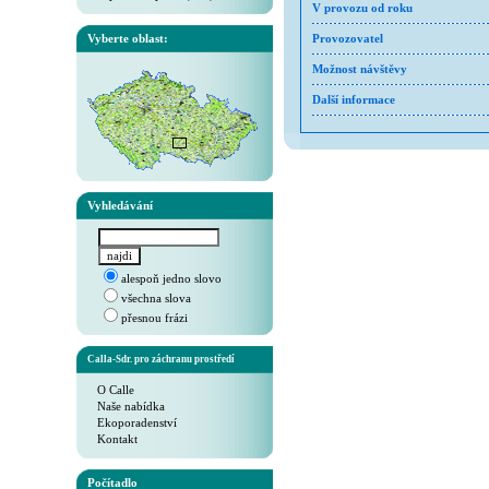
V provozu od roku
Vyberte oblast:
Provozovatel
Možnost návštěvy
Další informace
Vyhledávání
alespoň jedno slovo
všechna slova
přesnou frázi
Calla-Sdr. pro záchranu prostředí
O Calle
Naše nabídka
Ekoporadenství
Kontakt
Počítadlo