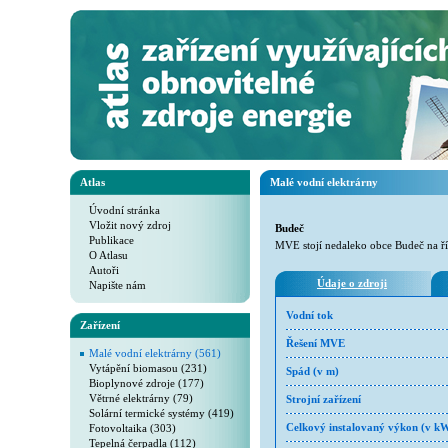
Atlas
Malé vodní elektrárny
Úvodní stránka
Vložit nový zdroj
Budeč
Publikace
MVE stojí nedaleko obce Budeč na ř
O Atlasu
Autoři
Údaje o zdroji
Napište nám
Vodní tok
Zařízení
Řešení MVE
Malé vodní elektrárny (561)
Vytápění biomasou (231)
Spád (v m)
Bioplynové zdroje (177)
Větrné elektrárny (79)
Strojní zařízení
Solární termické systémy (419)
Fotovoltaika (303)
Celkový instalovaný výkon (v k
Tepelná čerpadla (112)