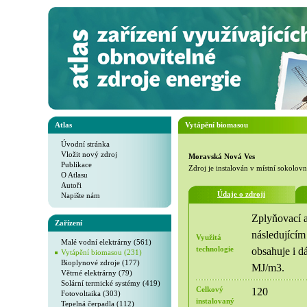
Atlas
Vytápění biomasou
Úvodní stránka
Vložit nový zdroj
Moravská Nová Ves
Publikace
Zdroj je instalován v místní sokolovn
O Atlasu
Autoři
Údaje o zdroji
Napište nám
Zplyňovací a
Zařízení
následujícím
Využitá
Malé vodní elektrárny (561)
technologie
obsahuje i d
Vytápění biomasou (231)
Bioplynové zdroje (177)
MJ/m3.
Větrné elektrárny (79)
Solární termické systémy (419)
Celkový
120
Fotovoltaika (303)
instalovaný
Tepelná čerpadla (112)