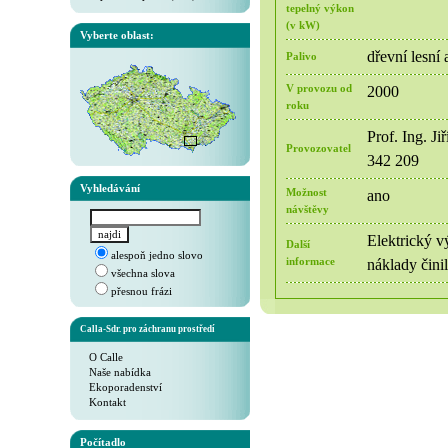
tepelný výkon
(v kW)
Vyberte oblast:
dřevní lesní
Palivo
V provozu od
2000
roku
Prof. Ing. J
Provozovatel
342 209
Vyhledávání
Možnost
ano
návštěvy
Elektrický v
Další
alespoň jedno slovo
informace
náklady čini
všechna slova
přesnou frázi
Calla-Sdr. pro záchranu prostředí
O Calle
Naše nabídka
Ekoporadenství
Kontakt
Počítadlo