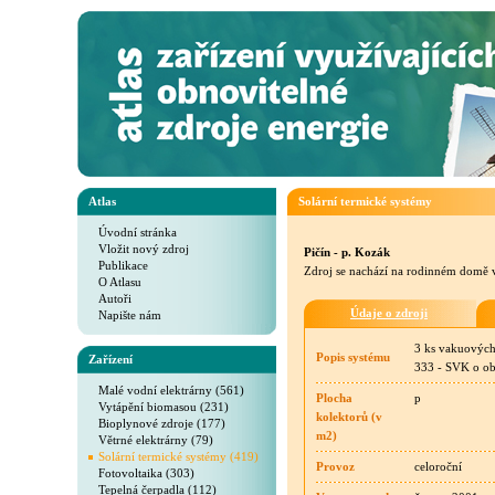
Atlas
Solární termické systémy
Úvodní stránka
Vložit nový zdroj
Pičín - p. Kozák
Publikace
Zdroj se nachází na rodinném domě v 
O Atlasu
Autoři
Údaje o zdroji
Napište nám
3 ks vakuových
Popis systému
Zařízení
333 - SVK o obs
Malé vodní elektrárny (561)
Plocha
p
Vytápění biomasou (231)
kolektorů (v
Bioplynové zdroje (177)
m2)
Větrné elektrárny (79)
Solární termické systémy (419)
Provoz
celoroční
Fotovoltaika (303)
Tepelná čerpadla (112)