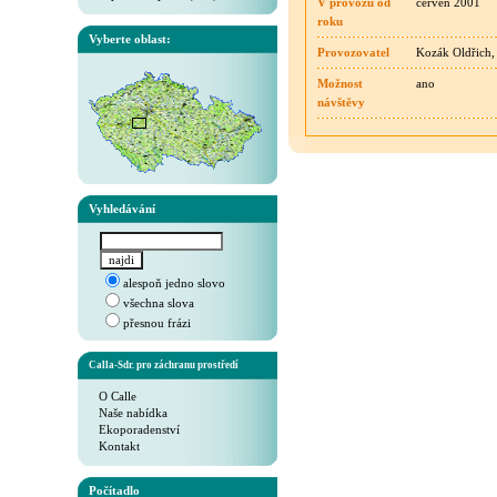
V provozu od
červen 2001
roku
Vyberte oblast:
Provozovatel
Kozák Oldřich, 
Možnost
ano
návštěvy
Vyhledávání
alespoň jedno slovo
všechna slova
přesnou frázi
Calla-Sdr. pro záchranu prostředí
O Calle
Naše nabídka
Ekoporadenství
Kontakt
Počítadlo