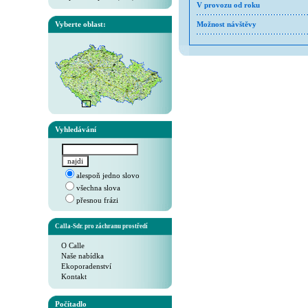
V provozu od roku
Vyberte oblast:
Možnost návštěvy
Vyhledávání
alespoň jedno slovo
všechna slova
přesnou frázi
Calla-Sdr. pro záchranu prostředí
O Calle
Naše nabídka
Ekoporadenství
Kontakt
Počítadlo