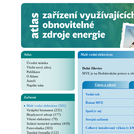
Atlas
Malé vodní elektrárny
Úvodní stránka
Vložit nový zdroj
Dolní Jílovice
Publikace
MVE je na Hodslavském potoce u obc
O Atlasu
Autoři
Údaje o zdroji
Napište nám
Vodní tok
Zařízení
Řešení MVE
Malé vodní elektrárny (561)
Vytápění biomasou (231)
Spád (v m)
Bioplynové zdroje (177)
Větrné elektrárny (79)
Strojní zařízení
Solární termické systémy (419)
Fotovoltaika (303)
Celkový instalovaný výkon (v k
Tepelná čerpadla (112)