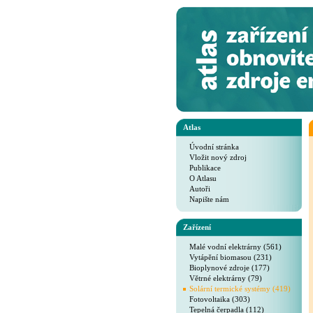
Atlas
Úvodní stránka
Vložit nový zdroj
Publikace
O Atlasu
Autoři
Napište nám
Zařízení
Malé vodní elektrárny (561)
Vytápění biomasou (231)
Bioplynové zdroje (177)
Větrné elektrárny (79)
Solární termické systémy (419)
Fotovoltaika (303)
Tepelná čerpadla (112)