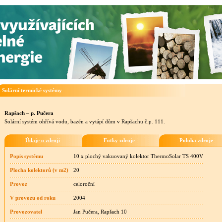
Solární termické systémy
Rapšach – p. Pučera
Solární systém ohřívá vodu, bazén a vytápí dům v Rapšachu č.p. 111.
Údaje o zdroji
Fotky zdroje
Poloha zdroje
Popis systému
10 x plochý vakuovaný kolektor ThermoSolar TS 400V
Plocha kolektorů (v m2)
20
Provoz
celoroční
V provozu od roku
2004
Provozovatel
Jan Pučera, Rapšach 10