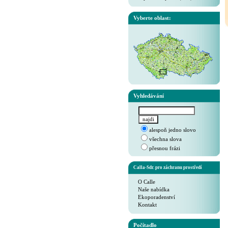
Vyberte oblast:
Vyhledávání
alespoň jedno slovo
všechna slova
přesnou frázi
Calla-Sdr. pro záchranu prostředí
O Calle
Naše nabídka
Ekoporadenství
Kontakt
Počítadlo