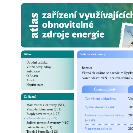
Atlas
Větrné elektrárny
Úvodní stránka
Vložit nový zdroj
Bantice
Publikace
Větrná elektrárna se nachází v Dyjsk
O Atlasu
tvořen vlastní věží - ocelová trubní
Autoři
Napište nám
Údaje o zdroji
Zařízení
Typ větrné elektrárny
Ves
Malé vodní elektrárny (561)
Výška stožáru (v m)
10
Vytápění biomasou (231)
Bioplynové zdroje (177)
Celkový instalovaný výkon
20
Větrné elektrárny (79)
(v kW)
Solární termické systémy (419)
Fotovoltaika (303)
V provozu od roku
20
Tepelná čerpadla (112)