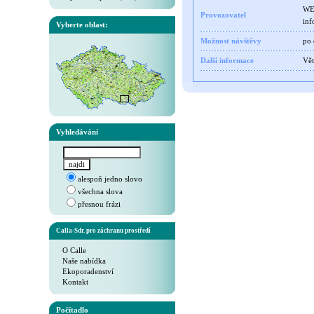
WEB
Provozovatel
inf
Vyberte oblast:
Možnost návštěvy
po
Další informace
Vět
Vyhledávání
alespoň jedno slovo
všechna slova
přesnou frázi
Calla-Sdr. pro záchranu prostředí
O Calle
Naše nabídka
Ekoporadenství
Kontakt
Počítadlo