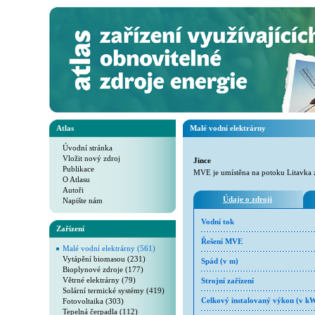
Atlas
Malé vodní elektrárny
Úvodní stránka
Vložit nový zdroj
Jince
Publikace
MVE je umístěna na potoku Litavka 
O Atlasu
Autoři
Údaje o zdroji
Napište nám
Vodní tok
Zařízení
Řešení MVE
Malé vodní elektrárny (561)
Vytápění biomasou (231)
Spád (v m)
Bioplynové zdroje (177)
Větrné elektrárny (79)
Strojní zařízení
Solární termické systémy (419)
Fotovoltaika (303)
Celkový instalovaný výkon (v k
Tepelná čerpadla (112)