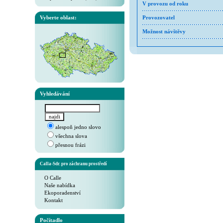
V provozu od roku
Vyberte oblast:
Provozovatel
Možnost návštěvy
Vyhledávání
alespoň jedno slovo
všechna slova
přesnou frázi
Calla-Sdr. pro záchranu prostředí
O Calle
Naše nabídka
Ekoporadenství
Kontakt
Počítadlo