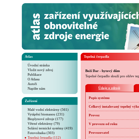
Atlas
Tepelná čerpadla
Úvodní stránka
Vložit nový zdroj
Boží Dar - bytový dům
Publikace
Tepelné čerpadlo slouží pro ohřev t
O Atlasu
Autoři
Údaje o zdroji
Napište nám
Popis systému
Zařízení
Celkový instalovaný tepelný výk
Malé vodní elektrárny (561)
Vytápění biomasou (231)
Provoz
Bioplynové zdroje (177)
Větrné elektrárny (79)
V provozu od roku
Solární termické systémy (419)
Fotovoltaika (303)
Provozovatel
Tepelná čerpadla (112)