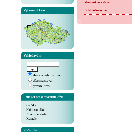
Možnost návštěvy
Vyberte oblast:
Další informace
Vyhledávání
alespoň jedno slovo
všechna slova
přesnou frázi
Calla-Sdr. pro záchranu prostředí
O Calle
Naše nabídka
Ekoporadenství
Kontakt
Počítadlo