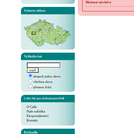
Možnost návštěvy
Vyberte oblast:
Vyhledávání
alespoň jedno slovo
všechna slova
přesnou frázi
Calla-Sdr. pro záchranu prostředí
O Calle
Naše nabídka
Ekoporadenství
Kontakt
Počítadlo