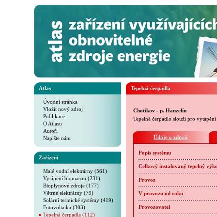
Atlas
Tepelná čerpadla
Úvodní stránka
Vložit nový zdroj
Chotíkov - p. Hanzelín
Publikace
Tepelné čerpadlo slouží pro vytápěn
O Atlasu
Autoři
Údaje o zdroji
Napište nám
Popis systému
Zařízení
Celkový instalovaný tepelný výk
Malé vodní elektrárny (561)
Vytápění biomasou (231)
Provoz
Bioplynové zdroje (177)
Větrné elektrárny (79)
V provozu od roku
Solární termické systémy (419)
Fotovoltaika (303)
Provozovatel
Tepelná čerpadla (112)