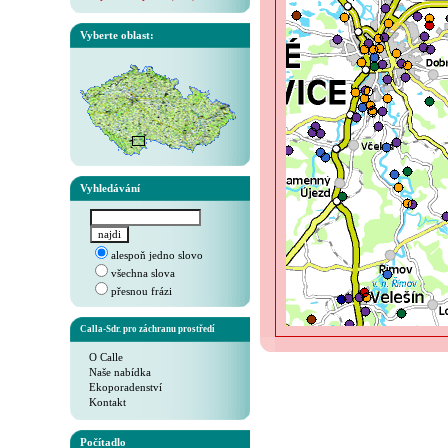
Vyberte oblast:
Vyhledávání
alespoň jedno slovo
všechna slova
přesnou frázi
Calla-Sdr. pro záchranu prostředí
O Calle
Naše nabídka
Ekoporadenství
Kontakt
Počítadlo