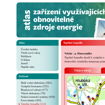
Atlas
Tepelná čerpadla
Úvodní stránka
Vložit nový zdroj
Velešín - p. Hintermüller
Publikace
Tepelné čerpadlo slouží k vytápění a
O Atlasu
deskového výměníku temperuje primá
Autoři
Napište nám
Údaje o zdroji
Zařízení
Malé vodní elektrárny (561)
Vytápění biomasou (231)
Bioplynové zdroje (177)
Větrné elektrárny (79)
Solární termické systémy (419)
Fotovoltaika (303)
Tepelná čerpadla (112)