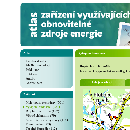
Atlas
Vytápění biomasou
Úvodní stránka
Vložit nový zdroj
Rapšach - p. Kovařík
Publikace
Jde o pec k vypalování keramiky, kter
O Atlasu
Autoři
Údaje o zdroji
Napište nám
Zařízení
Malé vodní elektrárny (561)
Vytápění biomasou (231)
Bioplynové zdroje (177)
Větrné elektrárny (79)
Solární termické systémy (419)
Fotovoltaika (303)
Tepelná čerpadla (112)