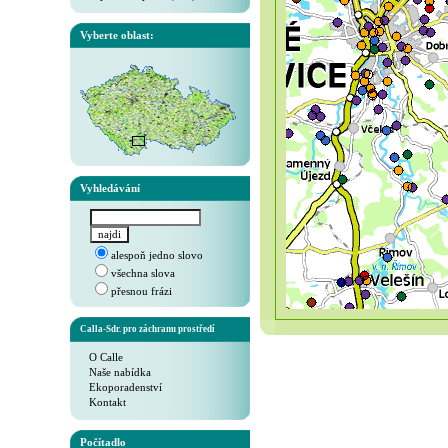
Vyberte oblast:
Vyhledávání
alespoň jedno slovo
všechna slova
přesnou frázi
Calla-Sdr. pro záchranu prostředí
O Calle
Naše nabídka
Ekoporadenství
Kontakt
Počítadlo