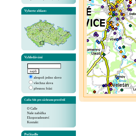
Vyberte oblast:
Vyhledávání
alespoň jedno slovo
všechna slova
přesnou frázi
Calla-Sdr. pro záchranu prostředí
O Calle
Naše nabídka
Ekoporadenství
Kontakt
Počítadlo