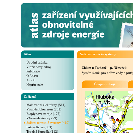
Atlas
Solární termické systémy
Úvodní stránka
Vložit nový zdroj
Chlum u Třeboně – p. Němeček
Publikace
Systém slouží pro ohřev vody a přit
O Atlasu
Autoři
Údaje o zdroji
Napište nám
Zařízení
Malé vodní elektrárny (561)
Vytápění biomasou (231)
Bioplynové zdroje (177)
Větrné elektrárny (79)
Solární termické systémy (419)
Fotovoltaika (303)
Tepelná čerpadla (112)