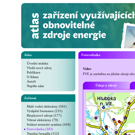
Atlas
Fotovoltaika
Úvodní stránka
Vložit nový zdroj
Vidov
Publikace
FVE je umístěna na jižním okraji obc
O Atlasu
Autoři
Údaje o zdroji
Napište nám
Zařízení
Malé vodní elektrárny (561)
Vytápění biomasou (231)
Bioplynové zdroje (177)
Větrné elektrárny (79)
Solární termické systémy (419)
Fotovoltaika (303)
Tepelná čerpadla (112)