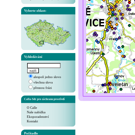
Vyberte oblast:
Vyhledávání
alespoň jedno slovo
všechna slova
přesnou frázi
Calla-Sdr. pro záchranu prostředí
O Calle
Naše nabídka
Ekoporadenství
Kontakt
Počítadlo