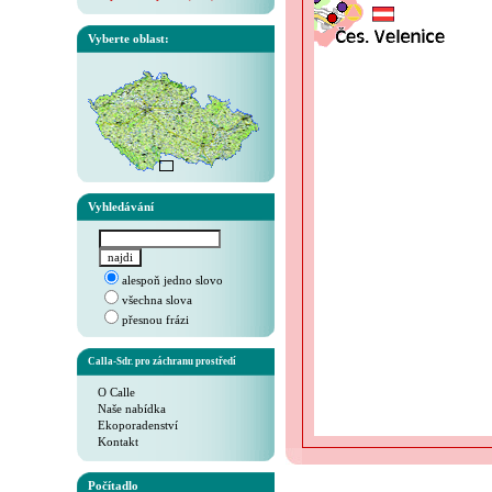
Vyberte oblast:
Vyhledávání
alespoň jedno slovo
všechna slova
přesnou frázi
Calla-Sdr. pro záchranu prostředí
O Calle
Naše nabídka
Ekoporadenství
Kontakt
Počítadlo