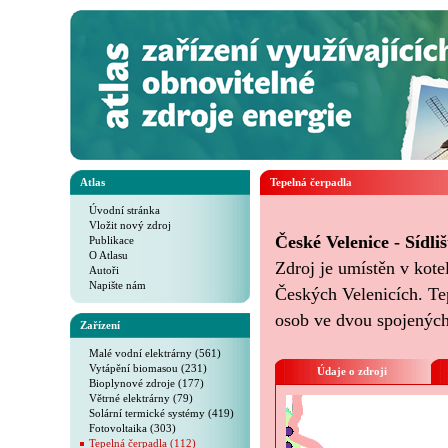
Atlas
Tepelná čerpadla
Úvodní stránka
Vložit nový zdroj
České Velenice - Sídli
Publikace
O Atlasu
Zdroj je umístěn v kote
Autoři
Napište nám
Českých Velenicích. Tep
osob ve dvou spojenýc
Zařízení
Malé vodní elektrárny (561)
Vytápění biomasou (231)
Údaje o zdroji
Bioplynové zdroje (177)
Větrné elektrárny (79)
Solární termické systémy (419)
Fotovoltaika (303)
Tepelná čerpadla (112)