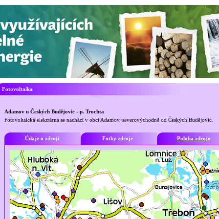
Fotovoltaika
Adamov u Českých Budějovic - p. Trochta
Fotovoltaická elektrárna se nachází v obci Adamov, severovýchodně od Českých Budějovic.
Údaje o zdroji
Fotky zdroje
Poloha zdroje