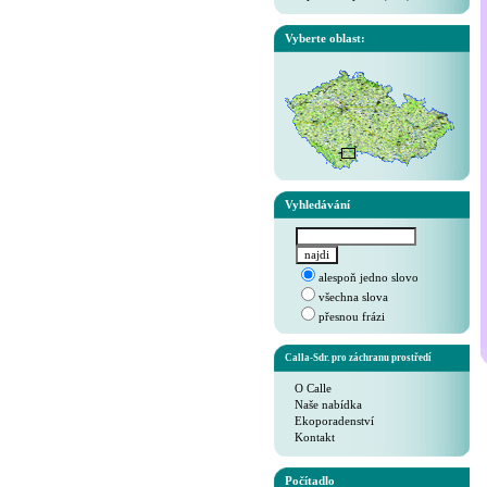
Vyberte oblast:
Vyhledávání
alespoň jedno slovo
všechna slova
přesnou frázi
Calla-Sdr. pro záchranu prostředí
O Calle
Naše nabídka
Ekoporadenství
Kontakt
Počítadlo