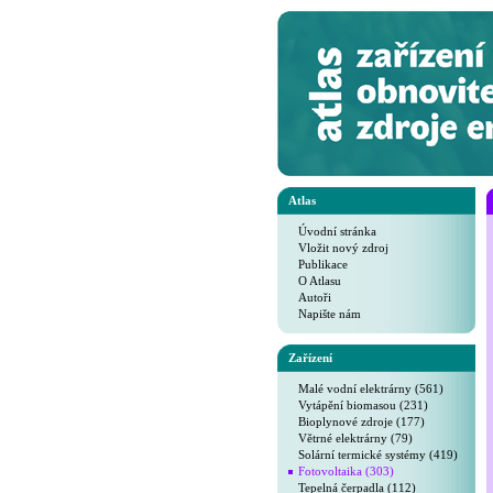
Atlas
Úvodní stránka
Vložit nový zdroj
Publikace
O Atlasu
Autoři
Napište nám
Zařízení
Malé vodní elektrárny (561)
Vytápění biomasou (231)
Bioplynové zdroje (177)
Větrné elektrárny (79)
Solární termické systémy (419)
Fotovoltaika (303)
Tepelná čerpadla (112)