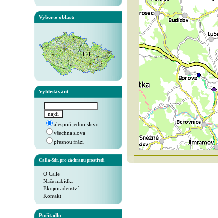
Vyberte oblast:
Vyhledávání
alespoň jedno slovo
všechna slova
přesnou frázi
Calla-Sdr. pro záchranu prostředí
O Calle
Naše nabídka
Ekoporadenství
Kontakt
Počítadlo