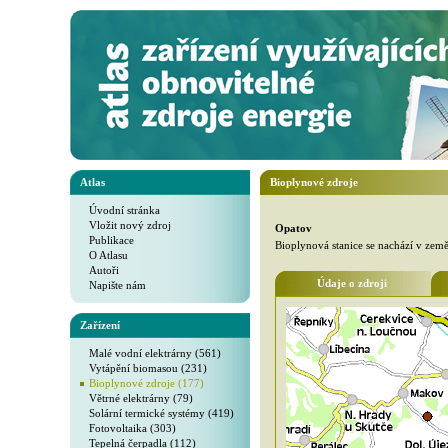
Atlas
Bioplynové zdroje
Úvodní stránka
Vložit nový zdroj
Opatov
Publikace
Bioplynová stanice se nachází v země
O Atlasu
Autoři
Údaje o zdroji
Napište nám
Zařízení
Malé vodní elektrárny (561)
Vytápění biomasou (231)
Bioplynové zdroje (177)
Větrné elektrárny (79)
Solární termické systémy (419)
Fotovoltaika (303)
Tepelná čerpadla (112)