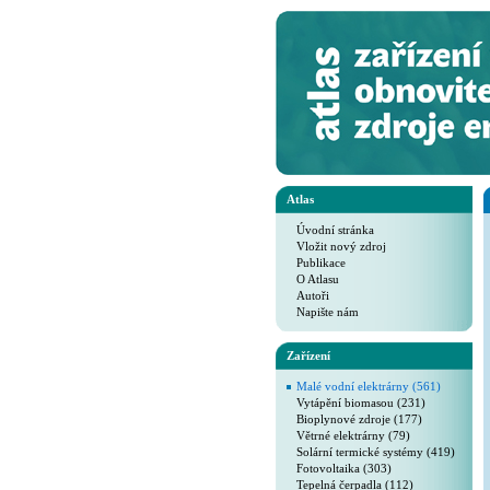
Atlas
Úvodní stránka
Vložit nový zdroj
Publikace
O Atlasu
Autoři
Napište nám
Zařízení
Malé vodní elektrárny (561)
Vytápění biomasou (231)
Bioplynové zdroje (177)
Větrné elektrárny (79)
Solární termické systémy (419)
Fotovoltaika (303)
Tepelná čerpadla (112)