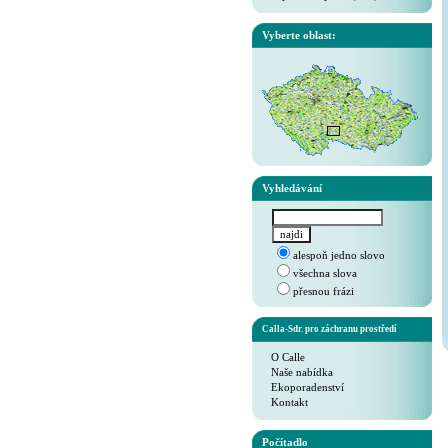
Vyberte oblast:
Vyhledávání
alespoň jedno slovo
všechna slova
přesnou frázi
Calla-Sdr. pro záchranu prostředí
O Calle
Naše nabídka
Ekoporadenství
Kontakt
Počítadlo