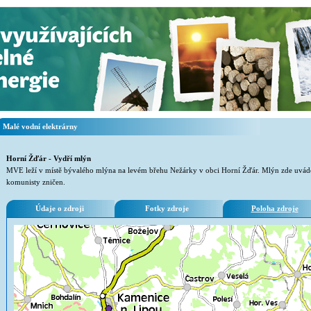
Malé vodní elektrárny
Horní Žďár - Vydří mlýn
MVE leží v místě bývalého mlýna na levém břehu Nežárky v obci Horní Žďár. Mlýn zde uvádě
komunisty zničen.
Údaje o zdroji
Fotky zdroje
Poloha zdroje