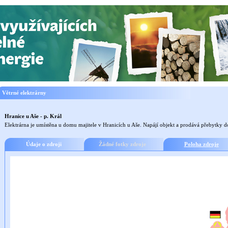
Větrné elektrárny
Hranice u Aše - p. Král
Elektrárna je umístěna u domu majitele v Hranicích u Aše. Napájí objekt a prodává přebytky d
Údaje o zdroji
Žádné fotky zdroje
Poloha zdroje