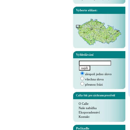
Vyberte oblast:
Vyhledávání
alespoň jedno slovo
všechna slova
přesnou frázi
Calla-Sdr. pro záchranu prostředí
O Calle
Naše nabídka
Ekoporadenství
Kontakt
Počítadlo