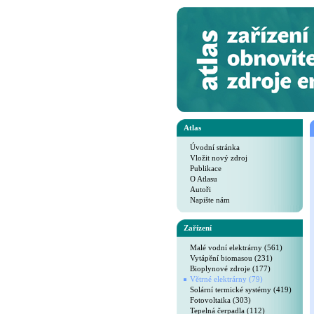
Atlas
Úvodní stránka
Vložit nový zdroj
Publikace
O Atlasu
Autoři
Napište nám
Zařízení
Malé vodní elektrárny (561)
Vytápění biomasou (231)
Bioplynové zdroje (177)
Větrné elektrárny (79)
Solární termické systémy (419)
Fotovoltaika (303)
Tepelná čerpadla (112)