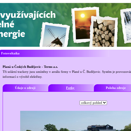
Fotovoltaika
Planá u Českých Budějovic - Terms a.s.
Tři solární trackery jsou umístěny v areálu firmy v Plané u Č. Budějovic. Systém je provozov
informací o výrobě elektřiny.
Údaje o zdroji
Fotky
Poloha zdroje