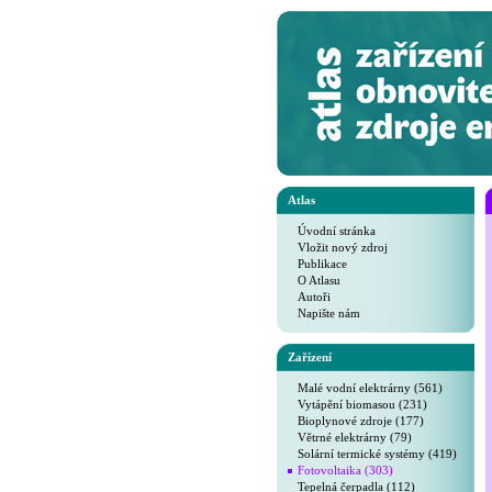
Atlas
Úvodní stránka
Vložit nový zdroj
Publikace
O Atlasu
Autoři
Napište nám
Zařízení
Malé vodní elektrárny (561)
Vytápění biomasou (231)
Bioplynové zdroje (177)
Větrné elektrárny (79)
Solární termické systémy (419)
Fotovoltaika (303)
Tepelná čerpadla (112)