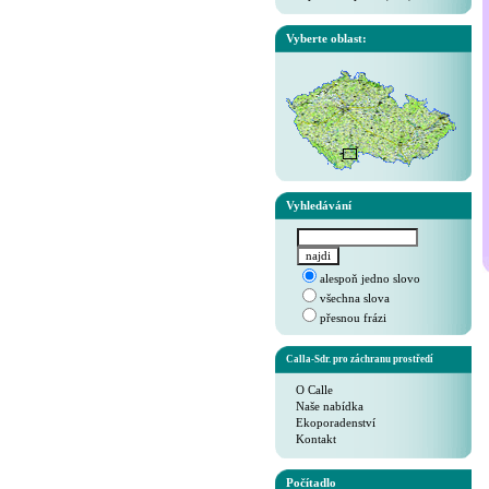
Vyberte oblast:
Vyhledávání
alespoň jedno slovo
všechna slova
přesnou frázi
Calla-Sdr. pro záchranu prostředí
O Calle
Naše nabídka
Ekoporadenství
Kontakt
Počítadlo