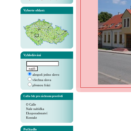
Vyberte oblast:
Vyhledávání
alespoň jedno slovo
všechna slova
přesnou frázi
Calla-Sdr. pro záchranu prostředí
O Calle
Naše nabídka
Ekoporadenství
Kontakt
Počítadlo