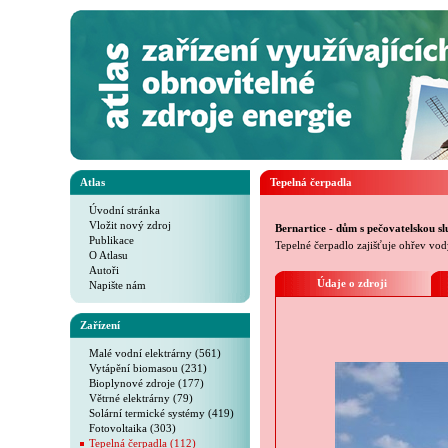
Atlas
Tepelná čerpadla
Úvodní stránka
Vložit nový zdroj
Bernartice - dům s pečovatelskou s
Publikace
Tepelné čerpadlo zajišťuje ohřev vod
O Atlasu
Autoři
Údaje o zdroji
Napište nám
Zařízení
Malé vodní elektrárny (561)
Vytápění biomasou (231)
Bioplynové zdroje (177)
Větrné elektrárny (79)
Solární termické systémy (419)
Fotovoltaika (303)
Tepelná čerpadla (112)