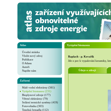
Atlas
Vytápění biomasou
Úvodní stránka
Vložit nový zdroj
Rapšach - p. Kovařík
Publikace
Jde o pec k vypalování keramiky, kter
O Atlasu
Autoři
Údaje o zdroji
Napište nám
Zařízení
Malé vodní elektrárny (561)
Vytápění biomasou (231)
Bioplynové zdroje (177)
Větrné elektrárny (79)
Solární termické systémy (419)
Fotovoltaika (303)
Tepelná čerpadla (112)