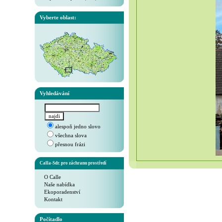
Vyberte oblast:
Vyhledávání
alespoň jedno slovo
všechna slova
přesnou frázi
Calla-Sdr. pro záchranu prostředí
O Calle
Naše nabídka
Ekoporadenství
Kontakt
Počítadlo