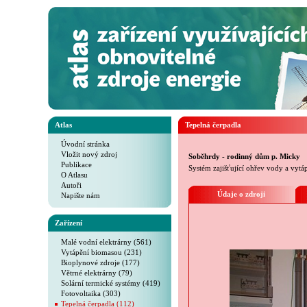
Atlas
Tepelná čerpadla
Úvodní stránka
Vložit nový zdroj
Soběhrdy - rodinný dům p. Micky
Publikace
Systém zajišťující ohřev vody a vyt
O Atlasu
Autoři
Údaje o zdroji
Napište nám
Zařízení
Malé vodní elektrárny (561)
Vytápění biomasou (231)
Bioplynové zdroje (177)
Větrné elektrárny (79)
Solární termické systémy (419)
Fotovoltaika (303)
Tepelná čerpadla (112)