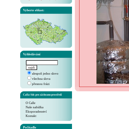
Vyberte oblast:
Vyhledávání
alespoň jedno slovo
všechna slova
přesnou frázi
Calla-Sdr. pro záchranu prostředí
O Calle
Naše nabídka
Ekoporadenství
Kontakt
Počítadlo