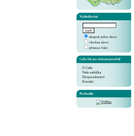
Vyhledávání
alespoň jedno slovo
všechna slova
přesnou frázi
Calla-Sdr. pro záchranu prostředí
O Calle
Naše nabídka
Ekoporadenství
Kontakt
Počítadlo