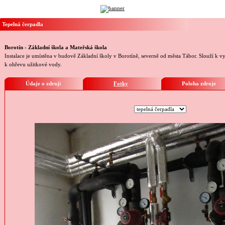
Tepelná čerpadla
Borotín - Základní škola a Mateřská škola
Instalace je umístěna v budově Základní školy v Borotíně, severně od města Tábor. Slouží k vy
k ohřevu užitkové vody.
Údaje o zdroji
Fotky
Poloha zdroje