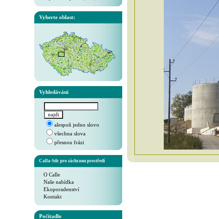
Vyberte oblast:
Vyhledávání
alespoň jedno slovo
všechna slova
přesnou frázi
Calla-Sdr. pro záchranu prostředí
O Calle
Naše nabídka
Ekoporadenství
Kontakt
Počítadlo