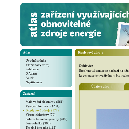
Atlas
Bioplynové zdroje
Úvodní stránka
Vložit nový zdroj
Dublovice
Publikace
Bioplynová stanice se nachází na již
O Atlasu
kogenerace je využíváno v bio-reakt
Autoři
Napište nám
Údaje o zdroji
Zařízení
Malé vodní elektrárny (561)
Vytápění biomasou (231)
Bioplynové zdroje (177)
Větrné elektrárny (79)
Solární termické systémy (419)
Fotovoltaika (303)
Tepelná čerpadla (112)