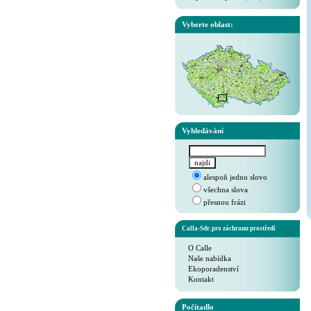
Vyberte oblast:
Vyhledávání
alespoň jedno slovo
všechna slova
přesnou frázi
Calla-Sdr. pro záchranu prostředí
O Calle
Naše nabídka
Ekoporadenství
Kontakt
Počítadlo