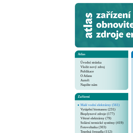
Atlas
Úvodní stránka
Vložit nový zdroj
Publikace
O Atlasu
Autoři
Napište nám
Zařízení
Malé vodní elektrárny (561)
Vytápění biomasou (231)
Bioplynové zdroje (177)
Větrné elektrárny (79)
Solární termické systémy (419)
Fotovoltaika (303)
Tepelná čerpadla (112)