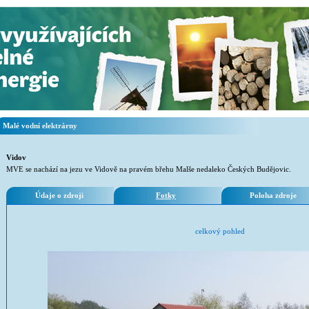
Malé vodní elektrárny
Vidov
MVE se nachází na jezu ve Vidově na pravém břehu Malše nedaleko Českých Budějovic.
Údaje o zdroji
Fotky
Poloha zdroje
celkový pohled