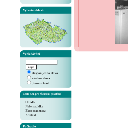
Vyberte oblast:
Vyhledávání
alespoň jedno slovo
všechna slova
přesnou frázi
Calla-Sdr. pro záchranu prostředí
O Calle
Naše nabídka
Ekoporadenství
Kontakt
Počítadlo