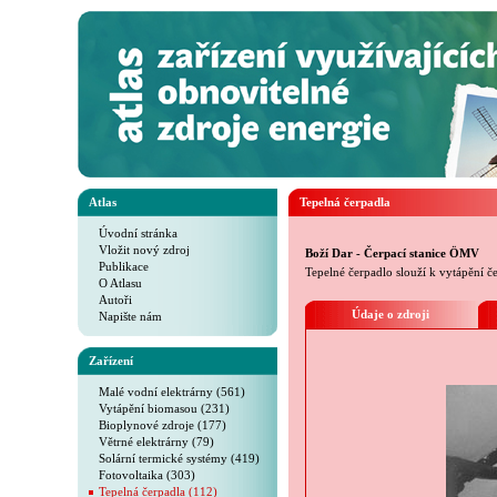
Atlas
Tepelná čerpadla
Úvodní stránka
Vložit nový zdroj
Boží Dar - Čerpací stanice ÖMV
Publikace
Tepelné čerpadlo slouží k vytápění če
O Atlasu
Autoři
Údaje o zdroji
Napište nám
Zařízení
Malé vodní elektrárny (561)
Vytápění biomasou (231)
Bioplynové zdroje (177)
Větrné elektrárny (79)
Solární termické systémy (419)
Fotovoltaika (303)
Tepelná čerpadla (112)